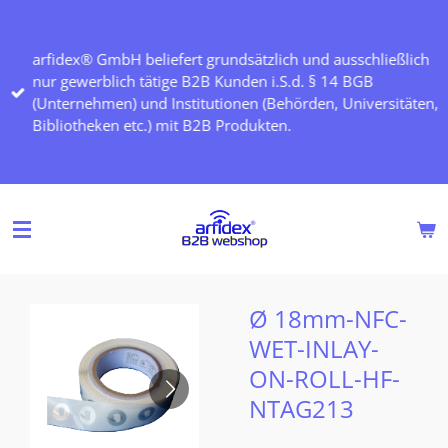
Zum
Hauptinhalt
arfidex® GmbH beliefert grundsätzlich und ausschließlich
springen
nur gewerblich tätige B2B Kunden i.S.d. § 14 BGB
(Unternehmen) und Institutionen (Behörden, Universitäten,
Bibliotheken etc.) mit B2B Produkten.
Ø 18mm-NFC-
WET-INLAY-
ON-ROLL-HF-
NTAG213