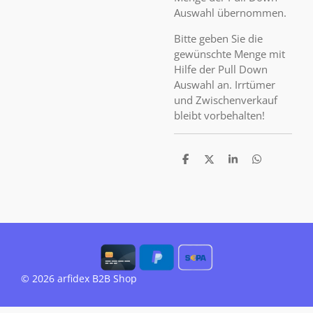
Auswahl übernommen.
Bitte geben Sie die
gewünschte Menge mit
Hilfe der Pull Down
Auswahl an. Irrtümer
und Zwischenverkauf
bleibt vorbehalten!
T
T
T
T
e
e
e
e
i
i
i
i
l
l
l
l
e
e
e
e
n
n
n
n
© 2026 arfidex B2B Shop