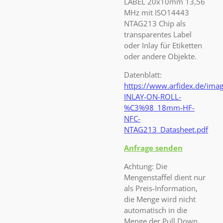
LABEL 20x10mm 13,56
MHz mit ISO14443
NTAG213 Chip als
transparentes Label
oder Inlay für Etiketten
oder andere Objekte.
Datenblatt:
https://www.arfidex.de/ima
INLAY-ON-ROLL-
%C3%98_18mm-HF-
NFC-
NTAG213_Datasheet.pdf
Anfrage senden
Achtung: Die
Mengenstaffel dient nur
als Preis-Information,
die Menge wird nicht
automatisch in die
Menge der Pull Down