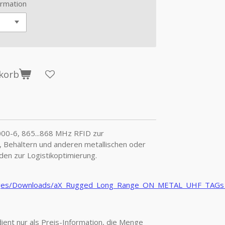
rmation
korb
0-6, 865...868 MHz RFID zur
, Behältern und anderen metallischen oder
den zur Logistikoptimierung.
images/Downloads/aX_Rugged_Long_Range_ON_METAL_UHF_TAG
ient nur als Preis-Information, die Menge