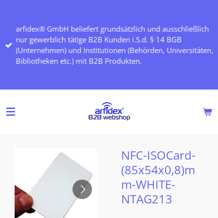
Zum
Hauptinhalt
arfidex® GmbH beliefert grundsätzlich und ausschließlich
springen
nur gewerblich tätige B2B Kunden i.S.d. § 14 BGB
(Unternehmen) und Institutionen (Behörden, Universitäten,
Bibliotheken etc.) mit B2B Produkten.
NFC-ISOCard-
(85x54x0,8)m
m-WHITE-
NTAG213