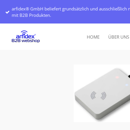
Zum
arfidex® GmbH beliefert grundsätzlich und ausschließlich n
Hauptinhalt
mit B2B Produkten.
springen
HOME
ÜBER UN