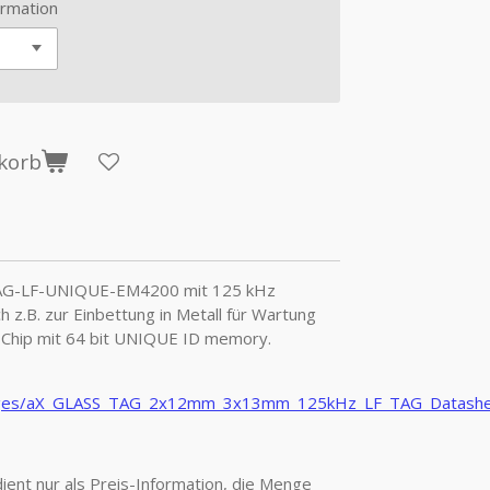
rmation
korb
AG-LF-UNIQUE-EM4200 mit 125 kHz
 z.B. zur Einbettung in Metall für Wartung
 Chip mit 64 bit UNIQUE ID memory.
mages/aX_GLASS_TAG_2x12mm_3x13mm_125kHz_LF_TAG_Datashe
ient nur als Preis-Information, die Menge