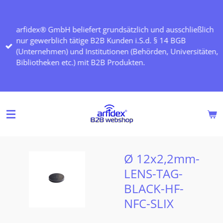
Zum
Hauptinhalt
arfidex® GmbH beliefert grundsätzlich und ausschließlich
springen
nur gewerblich tätige B2B Kunden i.S.d. § 14 BGB
(Unternehmen) und Institutionen (Behörden, Universitäten,
Bibliotheken etc.) mit B2B Produkten.
Ø 12x2,2mm-
LENS-TAG-
BLACK-HF-
NFC-SLIX