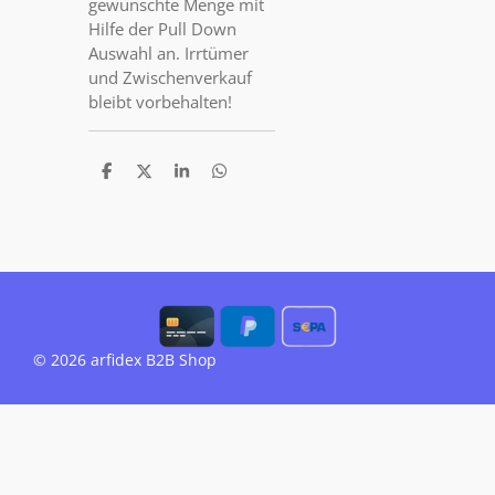
gewünschte Menge mit
Hilfe der Pull Down
Auswahl an. Irrtümer
und Zwischenverkauf
bleibt vorbehalten!
T
T
T
T
e
e
e
e
i
i
i
i
l
l
l
l
e
e
e
e
n
n
n
n
© 2026 arfidex B2B Shop